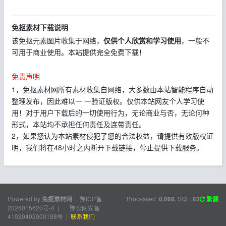
免抠素材下载说明
该免抠元素图片收集于网络，
仅供个人欣赏和学习使用
，一般不
可用于商业使用。本站提供完全免费下载！
免责声明
1，免抠素材网所有素材收集自网络，大多数由本站智能程序自动
整理发布，因此难以一 一验证版权。仅供本站网友个人学习使
用！对于用户下载后的一切使用行为，无论商业与否，无论何种
形式，本站均不承担任何责任及连带责任。
2，如果您认为本站素材侵犯了您的合法权益，请提供有效版权证
明，我们将在48小时之内断开下载链接，停止提供下载服务。
Powered by
|
豫ICP备
Processed:
, SQL:
免抠素材网
0.068
83
繁體
2026015620号-4
|
豫公网安备
41030402000188号
|
联系我们