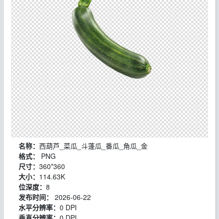
名称：
西葫芦_菜瓜_斗蓬瓜_番瓜_角瓜_金
格式：
PNG
尺寸：
360*360
大小：
114.63K
位深度：
8
发布时间：
2026-06-22
水平分辨率：
0 DPI
垂直分辨率：
0 DPI