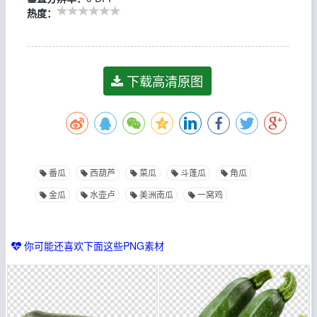
热度：
下载高清原图
番瓜
西葫芦
菜瓜
斗蓬瓜
角瓜
金瓜
水壶卢
美洲南瓜
一窝鸡
你可能还喜欢下面这些PNG素材