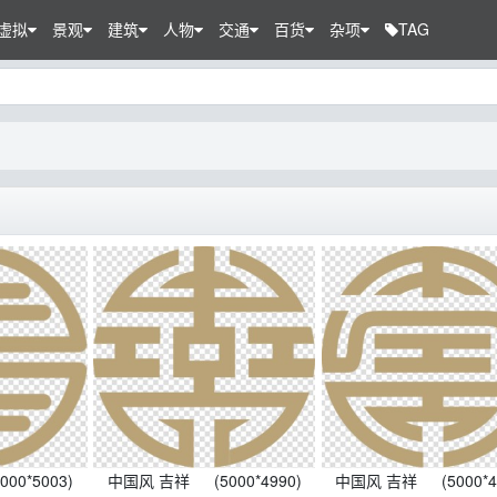
虚拟
景观
建筑
人物
交通
百货
杂项
TAG
5000*5003)
中国风 吉祥
(5000*4990)
中国风 吉祥
(5000*