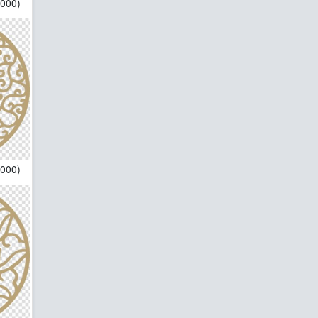
5000)
5000)