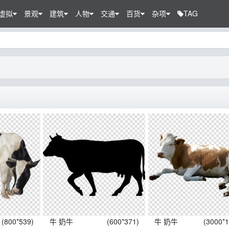
虚拟
景观
建筑
人物
交通
百货
杂项
TAG
(800*539)
牛 奶牛
(600*371)
牛 奶牛
(3000*