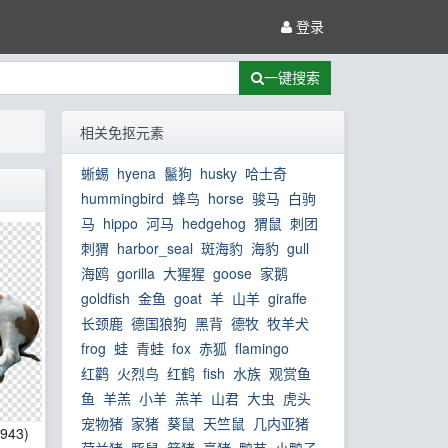
登录
一键搜索
相关免抠元素
蜥蜴
hyena
鬣狗
husky
哈士奇
hummingbird
蜂鸟
horse
骏马
白驹
马
hippo
河马
hedgehog
猬鼠
刺团
刺猬
harbor_seal
斑海豹
海豹
gull
海鸥
gorilla
大猩猩
goose
家鹅
goldfish
金鱼
goat
羊
山羊
giraffe
长颈鹿
德国狼狗
黑背
德牧
牧羊犬
frog
蛙
青蛙
fox
赤狐
flamingo
红鹳
火烈鸟
红鹤
fish
水族
观赏鱼
鱼
羊羔
小羊
羔羊
山君
大虫
虎头
宠物猪
家猪
葵鼠
天竺鼠
几内亚猪
1943)