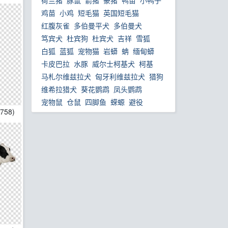
荷兰猪
豚鼠
箭猪
豪猪
鸭苗
小鸭子
鸡苗
小鸡
短毛猫
英国短毛猫
红腹灰雀
多伯曼平犬
多伯曼犬
笃宾犬
杜宾狗
杜宾犬
吉祥
雪狐
白狐
蓝狐
宠物猫
岩蟒
蚺
缅甸蟒
卡皮巴拉
水豚
威尔士柯基犬
柯基
马札尔维兹拉犬
匈牙利维兹拉犬
猎狗
维希拉猎犬
葵花鹦鹉
凤头鹦鹉
宠物鼠
仓鼠
四脚鱼
蝾螈
避役
5758)