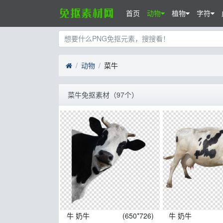
首页
动物
植物
字符
动物
菜牛
菜牛免抠素材（97个）
牛 奶牛
(650*726)
牛 奶牛