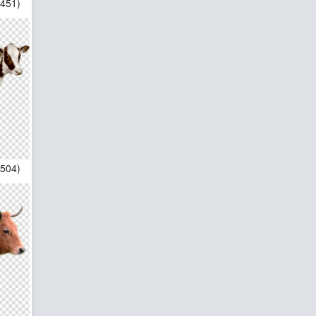
*451)
*504)