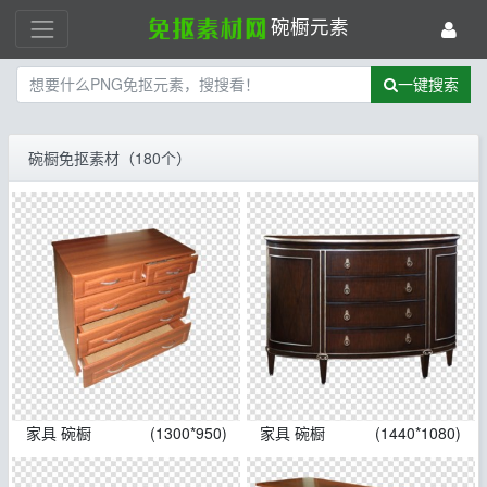
碗橱元素
一键搜索
碗橱免抠素材（180个）
家具 碗橱
(1300*950)
家具 碗橱
(1440*1080)