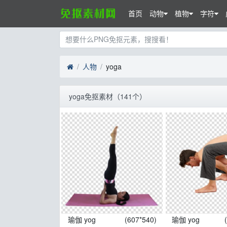
首页
动物
植物
字符
人物
yoga
yoga免抠素材（141个）
瑜伽 yog
(607*540)
瑜伽 yog