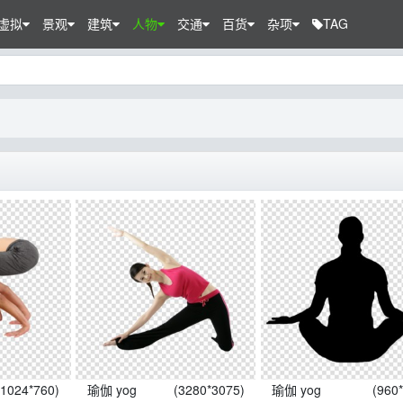
虚拟
景观
建筑
人物
交通
百货
杂项
TAG
(1024*760)
瑜伽 yog
(3280*3075)
瑜伽 yog
(960