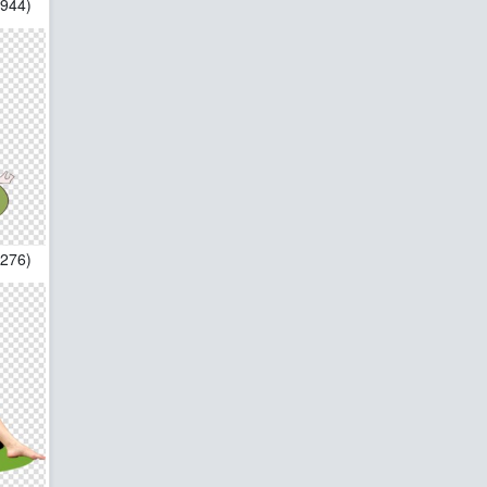
2944)
1276)