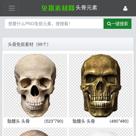
头骨元素
一键搜索
头骨免抠素材（98个）
骷髅头 头骨
(523*790)
骷髅头 头骨
(480*480)