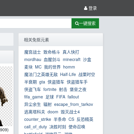
登录
一键搜索
相关免抠元素
魔宫战士
致命格斗
真人快打
mordhau
血腥剑斗
minecraft
沙盒
麦块
MC
我的世界
homm
魔法门之英雄无敌
Half-Life
战栗时空
半衰期
gta
侠盗猎车
侠盗猎车手
侠盗飞车
fortnite
射击
堡垒之夜
fifa_game
足球
FIFA
fallout
异尘余生
辐射
escape_from_tarkov
逃离塔科夫
doom
毁灭战士4
counter_strike
半条命
CS
反恐精英
call_of_duty
决胜时刻
使命召唤
*909)