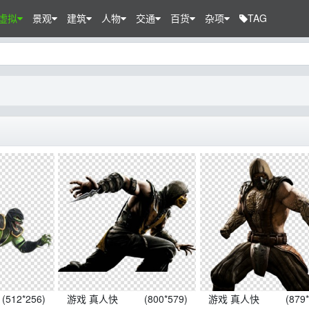
虚拟
景观
建筑
人物
交通
百货
杂项
TAG
(512*256)
游戏 真人快
(800*579)
游戏 真人快
(879