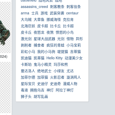
battlefield
战地风云
战地
assassins_creed
刺客教条
刺客信条
arma
士兵
游戏
武装突袭
centaur
大乌贼
大章鱼
挪威海怪
克拉肯
北海巨妖
皮卡超
比卡丘
比卡超
皮卡丘
夜怒龙
夜煞
愤怒的小鸟
激光剑
星球大战武器
‌光剑
怪物
‌异形
剥削者
‌捕食者
‌疯狂的青蛙
小马宝莉
彩虹小马
‌我的小马驹
堤提猫
吉蒂猫
1024)
凯迪猫
凯蒂猫
Hello Kitty
动漫美少女
卡斯珀
鬼马小精灵
玛莎和熊
曼达洛人
绝地武士
小绿友
尤达
加菲尔德
加菲猫
火影忍者
漩涡鸣人
星际宝贝
史迪仔
史迪奇
漫威人物
毒液
拥抱乌吉
神灯
阿拉丁神灯
狮子头
胡写乱画