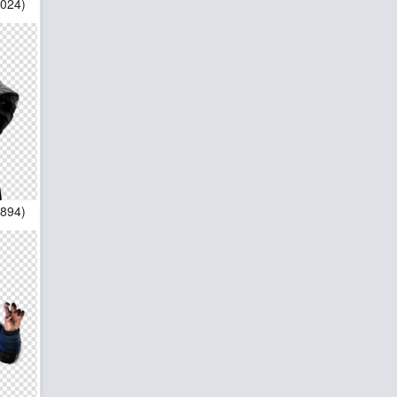
1024)
*894)