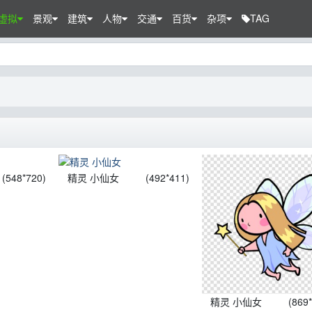
虚拟
景观
建筑
人物
交通
百货
杂项
TAG
(548*720)
精灵 小仙女
(492*411)
精灵 小仙女
(869