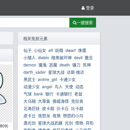
登录
一键搜索
相关免抠元素
仙子
小仙女
elf
妖精
dwarf
侏儒
小矮人
diablo
暗黑破坏神
devil
撒旦
demon
魔鬼
恶魔
death
镰刀
死神
darth_vader
星球大战
达斯·维达
黑武士
anime_girl
卡通少女
动漫少女
angel
鸟人
天使
动态
气球
bank
银行
卡通银行
老鼠
大乌贼
大章鱼
挪威海怪
克拉肯
北海巨妖
皮卡超
比卡丘
比卡超
皮卡丘
夜怒龙
夜煞
愤怒的小鸟
激光剑
星球大战武器
‌光剑
怪物
‌异形
*809)