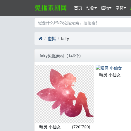
首页
动物
植物
字符
虚拟
fairy
fairy免抠素材（146个）
精灵 小仙女
精灵 小仙女
(720*720)