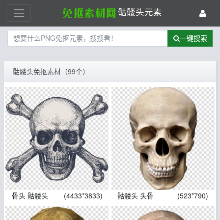
骷髅头元素
一键搜索
骷髅头免抠素材（99个）
骨头 骷髅头
(4433*3833)
骷髅头 头骨
(523*790)