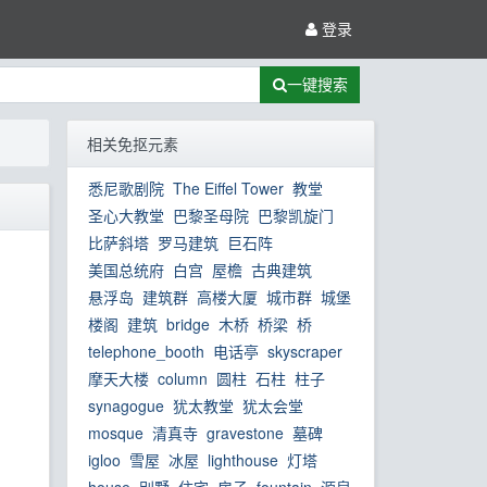
登录
一键搜索
相关免抠元素
悉尼歌剧院
The Eiffel Tower
教堂
圣心大教堂
巴黎圣母院
巴黎凯旋门
比萨斜塔
罗马建筑
巨石阵
美国总统府
白宫
屋檐
古典建筑
悬浮岛
建筑群
高楼大厦
城市群
城堡
楼阁
建筑
bridge
木桥
桥梁
桥
telephone_booth
电话亭
skyscraper
摩天大楼
column
圆柱
石柱
柱子
synagogue
犹太教堂
犹太会堂
mosque
清真寺
gravestone
墓碑
igloo
雪屋
冰屋
lighthouse
灯塔