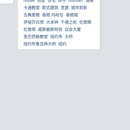
house
别墅
住宅
房子
fountain
源泉
卡通教堂
欧式建筑
党建
城市剪影
古典屋檐
泰姬·玛哈拉
泰姬陵
伊丽莎白塔
大本钟
千禧之轮
伦敦眼
伦敦塔
威斯敏斯特宫
议会大厦
圣巴西勒教堂
纽约市
大桥
纽约布鲁克林大桥
纽约