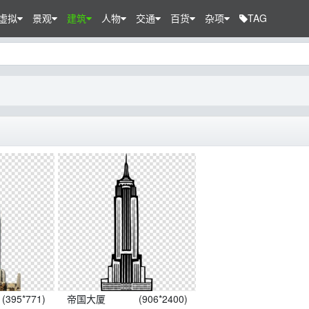
虚拟
景观
建筑
人物
交通
百货
杂项
TAG
(395*771)
帝国大厦
(906*2400)