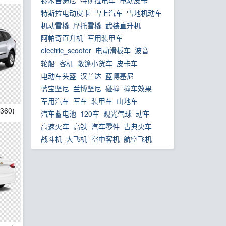
铃木吉姆尼
特斯拉电车
电动皮卡
特斯拉电动皮卡
雪上汽车
雪地机动车
机动雪橇
摩托雪橇
武装直升机
阿帕奇直升机
军用装甲车
electric_scooter
电动滑板车
波音
轮船
客机
敞篷小货车
皮卡车
电动车头盔
汉兰达
蓝博基尼
蓝宝坚尼
兰博坚尼
碰撞
撞车效果
军用汽车
军车
装甲车
山地车
1360)
汽车蓄电池
120车
观光气球
动车
高速火车
高铁
汽车零件
古典火车
战斗机
大飞机
空中客机
航空飞机