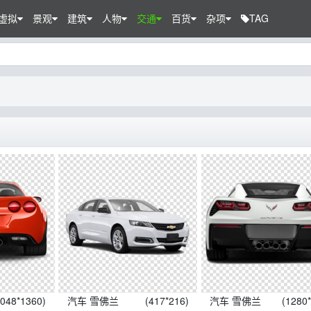
虚拟
景观
建筑
人物
交通
百货
杂项
TAG
2048*1360)
汽车 雪佛兰
(417*216)
汽车 雪佛兰
(1280