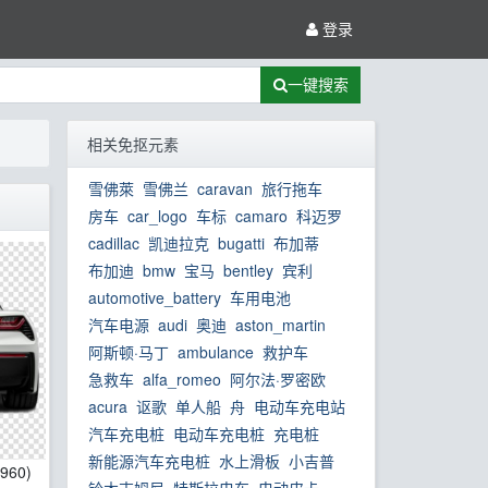
登录
一键搜索
相关免抠元素
雪佛萊
雪佛兰
caravan
旅行拖车
房车
car_logo
车标
camaro
科迈罗
cadillac
凯迪拉克
bugatti
布加蒂
布加迪
bmw
宝马
bentley
宾利
automotive_battery
车用电池
汽车电源
audi
奥迪
aston_martin
阿斯顿·马丁
ambulance
救护车
急救车
alfa_romeo
阿尔法·罗密欧
acura
讴歌
单人船
舟
电动车充电站
汽车充电桩
电动车充电桩
充电桩
新能源汽车充电桩
水上滑板
小吉普
*960)