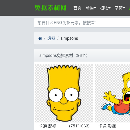
首页
动物
植物
字符
虚拟
simpsons
simpsons免抠素材（96个）
卡通 影视
(751*1063)
卡通 影视