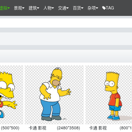
虚拟
景观
建筑
人物
交通
百货
杂项
TAG
(500*500)
卡通 影视
(2480*3508)
卡通 影视
(800*