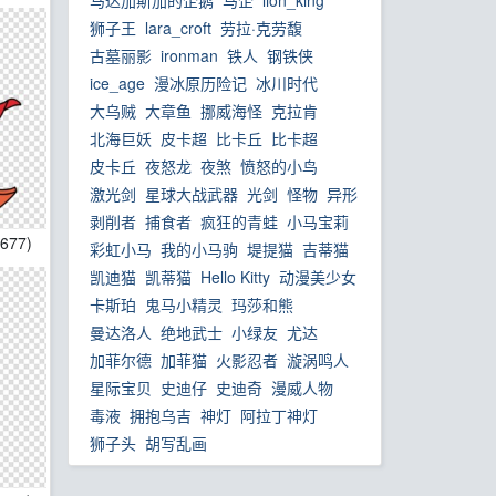
马达加斯加的企鹅
马企
lion_king
狮子王
lara_croft
劳拉·克劳馥
古墓丽影
ironman
铁人
钢铁侠
ice_age
漫冰原历险记
冰川时代
大乌贼
大章鱼
挪威海怪
克拉肯
北海巨妖
皮卡超
比卡丘
比卡超
皮卡丘
夜怒龙
夜煞
愤怒的小鸟
激光剑
星球大战武器
‌光剑
怪物
‌异形
剥削者
‌捕食者
‌疯狂的青蛙
小马宝莉
1677)
彩虹小马
‌我的小马驹
堤提猫
吉蒂猫
凯迪猫
凯蒂猫
Hello Kitty
动漫美少女
卡斯珀
鬼马小精灵
玛莎和熊
曼达洛人
绝地武士
小绿友
尤达
加菲尔德
加菲猫
火影忍者
漩涡鸣人
星际宝贝
史迪仔
史迪奇
漫威人物
毒液
拥抱乌吉
神灯
阿拉丁神灯
狮子头
胡写乱画