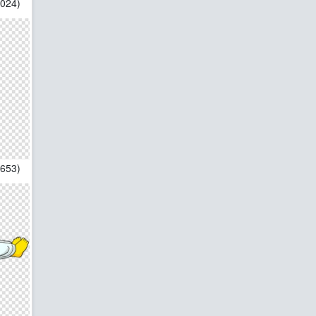
1024)
*653)