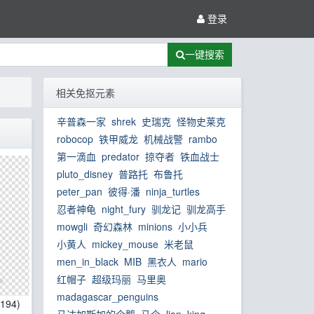
登录
一键搜索
相关免抠元素
辛普森一家
shrek
史瑞克
怪物史莱克
robocop
铁甲威龙
机械战警
rambo
第一滴血
predator
掠夺者
铁血战士
pluto_disney
普路托
布鲁托
peter_pan
彼得·潘
ninja_turtles
忍者神龟
night_fury
驯龙记
驯龙高手
mowgli
奇幻森林
minions
小小兵
小黄人
mickey_mouse
米老鼠
men_in_black
MIB
黑衣人
mario
红帽子
超级玛丽
马里奥
madagascar_penguins
1194)