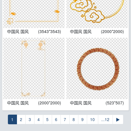
中国风 国风
(3543*3543)
中国风 国风
(2000*2000)
中国风 国风
(2000*2000)
中国风 国风
(523*507)
1
2
3
4
5
6
7
8
9
10
...12
▶