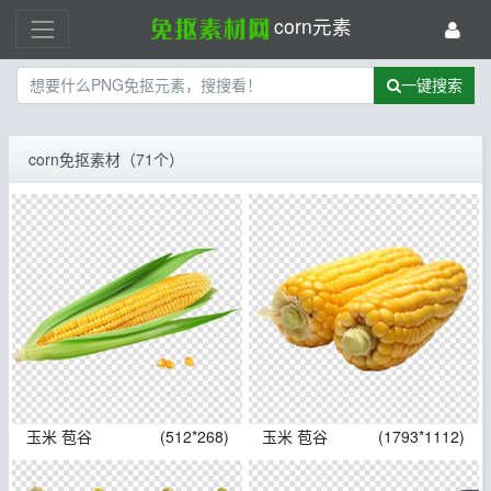
corn元素
一键搜索
corn免抠素材（71个）
玉米 苞谷
(512*268)
玉米 苞谷
(1793*1112)