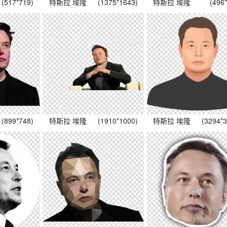
(517*719)
特斯拉 埃隆
(1375*1643)
特斯拉 埃隆
(496
(899*748)
特斯拉 埃隆
(1910*1000)
特斯拉 埃隆
(3294*