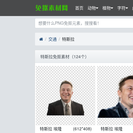
首页
动物
植物
字符
交通
特斯拉
特斯拉免抠素材（124个）
特斯拉 埃隆
(612*408)
特斯拉 埃隆