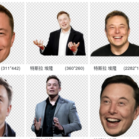
(311*442)
特斯拉 埃隆
(360*260)
特斯拉 埃隆
(2282*