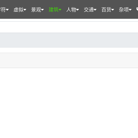
字符
虚拟
景观
建筑
人物
交通
百货
杂项