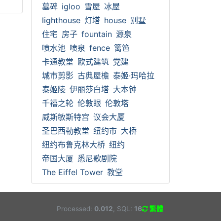
墓碑
igloo
雪屋
冰屋
lighthouse
灯塔
house
别墅
住宅
房子
fountain
源泉
喷水池
喷泉
fence
篱笆
卡通教堂
欧式建筑
党建
城市剪影
古典屋檐
泰姬·玛哈拉
泰姬陵
伊丽莎白塔
大本钟
千禧之轮
伦敦眼
伦敦塔
威斯敏斯特宫
议会大厦
圣巴西勒教堂
纽约市
大桥
纽约布鲁克林大桥
纽约
帝国大厦
悉尼歌剧院
The Eiffel Tower
教堂
Processed:
0.012
, SQL:
16
繁體