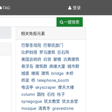
TAG
登录
一键搜索
相关免抠元素
巴黎圣母院
巴黎凯旋门
比萨斜塔
罗马建筑
巨石阵
美国总统府
白宫
屋檐
古典建筑
悬浮岛
建筑群
高楼大厦
城市群
城堡
楼阁
建筑
bridge
木桥
桥梁
桥
telephone_booth
电话亭
skyscraper
摩天大楼
column
圆柱
石柱
柱子
synagogue
犹太教堂
犹太会堂
mosque
清真寺
gravestone