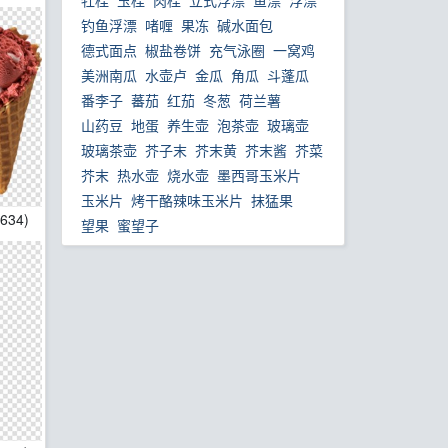
牡桂
玉桂
肉桂
立式浮漂
鱼漂
浮漂
钓鱼浮漂
啫喱
果冻
碱水面包
德式面点
椒盐卷饼
充气泳圈
一窝鸡
美洲南瓜
水壶卢
金瓜
角瓜
斗蓬瓜
番李子
蕃茄
红茄
冬葱
荷兰薯
山药豆
地蛋
养生壶
泡茶壶
玻璃壶
玻璃茶壶
芥子末
芥末黄
芥末酱
芥菜
芥末
热水壶
烧水壶
墨西哥玉米片
玉米片
烤干酪辣味玉米片
抹猛果
2634)
望果
蜜望子