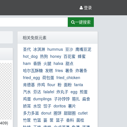
登录
一键搜索
相关免抠元素
圣代
冰淇淋
hummus
豆沙
鹰嘴豆泥
hot_dog
热狗
honey
百花蜜
蜂蜜
ham
香肠
火腿
halva
甜点
哈尔瓦酥糖
发糕
fries
薯条
炸薯条
fried_egg
荷包蛋
fried_chicken
肯德基
炸鸡
flour
粉
面粉
fanta
汽水
芬达
falafel
炸丸子
egg
煎蛋
鸡蛋
dumplings
子孙饽饽
箍扎
扁食
娇耳
水饺
饺子
doritos
薯片
多力多滋
donut
圈饼
甜甜圈
cutlet
竹筐
竹篮
篓
筐
篮子
香料
菌桂
3409)