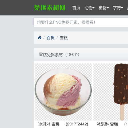
首页
动物
植物
字符
百货
雪糕
雪糕免抠素材（186个）
冰淇淋 雪糕
(2917*2442)
冰淇淋 雪糕
(