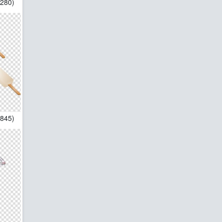
1280)
*845)