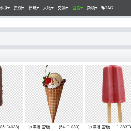
虚拟
景观
建筑
人物
交通
百货
杂项
TAG
1251*4038)
冰淇淋 雪糕
(541*1280)
冰淇淋 雪糕
(1383*