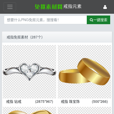
戒指元素
一键搜索
戒指免抠素材（287个）
戒指 钻戒
(2875*967)
戒指 珠宝饰
(500*266)