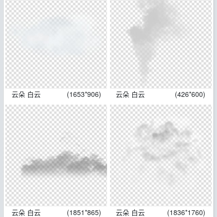
云朵 白云
(1653*906)
云朵 白云
(426*600)
云朵 白云
(1851*865)
云朵 白云
(1836*1760)