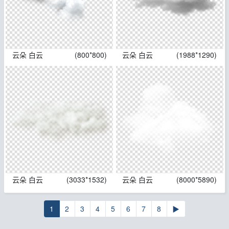
云朵 白云
(800*800)
云朵 白云
(1988*1290)
云朵 白云
(3033*1532)
云朵 白云
(8000*5890)
1
2
3
4
5
6
7
8
▶