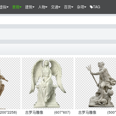
虚拟
景观
建筑
人物
交通
百货
杂项
TAG
1200*2258)
古罗马雕像
(607*607)
古罗马雕像
(500