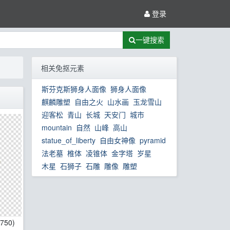
登录
一键搜索
相关免抠元素
斯芬克斯狮身人面像
狮身人面像
麒麟雕塑
自由之火
山水画
玉龙雪山
迎客松
青山
长城
天安门
城市
mountain
自然
山峰
高山
statue_of_liberty
自由女神像
pyramid
法老墓
椎体
凌锥体
金字塔
岁星
木星
石狮子
石雕
雕像
雕塑
*750)