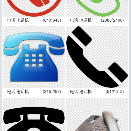
电话 电话机
(640*640)
电话 电话机
(2388*2400)
电话 电话机
(315*257)
电话 电话机
(512*512)