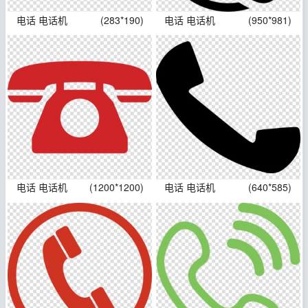
电话 电话机
(283*190)
电话 电话机
(950*981)
电话 电话机
(1200*1200)
电话 电话机
(640*585)