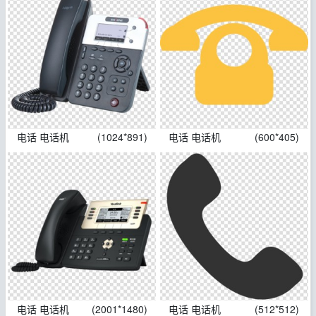
电话 电话机
(1024*891)
电话 电话机
(600*405)
电话 电话机
(2001*1480)
电话 电话机
(512*512)