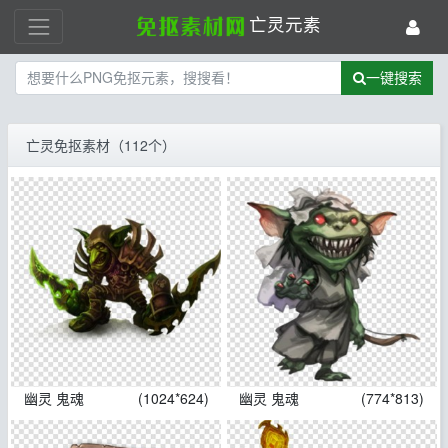
亡灵元素
一键搜索
亡灵免抠素材（112个）
幽灵 鬼魂
(1024*624)
幽灵 鬼魂
(774*813)