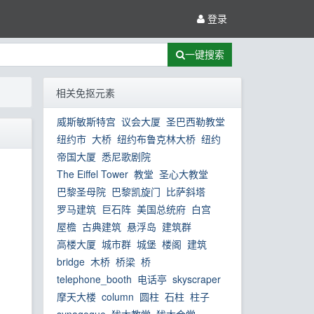
登录
一键搜索
相关免抠元素
威斯敏斯特宫
议会大厦
圣巴西勒教堂
纽约市
大桥
纽约布鲁克林大桥
纽约
帝国大厦
悉尼歌剧院
The Eiffel Tower
教堂
圣心大教堂
巴黎圣母院
巴黎凯旋门
比萨斜塔
罗马建筑
巨石阵
美国总统府
白宫
屋檐
古典建筑
悬浮岛
建筑群
高楼大厦
城市群
城堡
楼阁
建筑
bridge
木桥
桥梁
桥
telephone_booth
电话亭
skyscraper
摩天大楼
column
圆柱
石柱
柱子