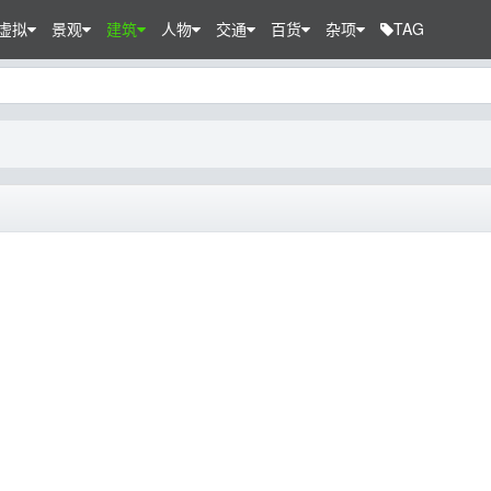
虚拟
景观
建筑
人物
交通
百货
杂项
TAG