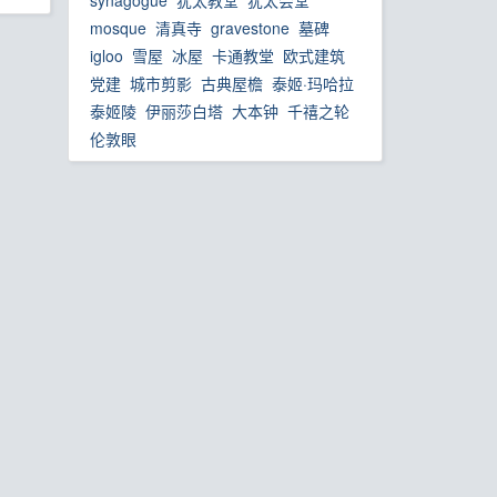
synagogue
犹太教堂
犹太会堂
mosque
清真寺
gravestone
墓碑
igloo
雪屋
冰屋
卡通教堂
欧式建筑
党建
城市剪影
古典屋檐
泰姬·玛哈拉
泰姬陵
伊丽莎白塔
大本钟
千禧之轮
伦敦眼