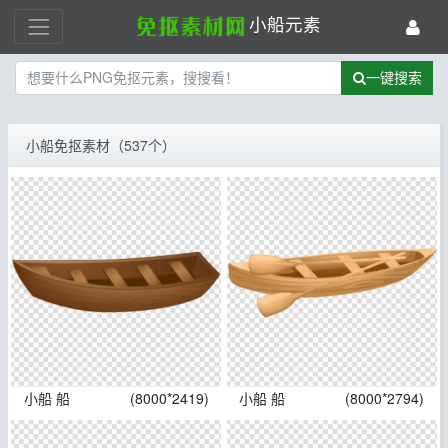
小船元素
一键搜索
小船免抠素材（537个）
小船 船
(8000*2419)
小船 船
(8000*2794)