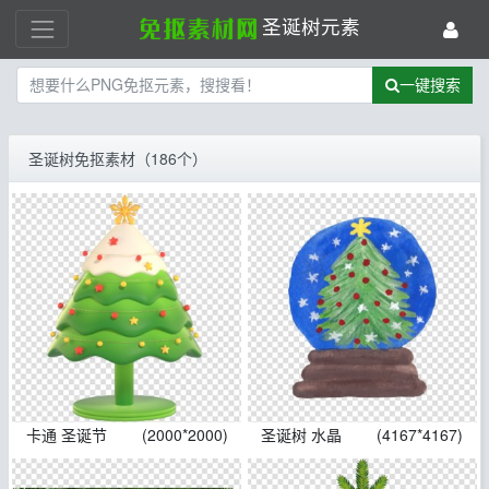
圣诞树元素
一键搜索
圣诞树免抠素材（186个）
卡通 圣诞节
(2000*2000)
圣诞树 水晶
(4167*4167)