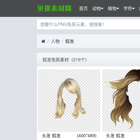
首页
动物
植物
字符
人物
假发
假发免抠素材（219个）
头发 假发
(400*489)
头发 假发