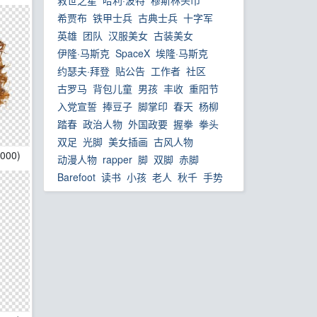
救世之星
哈利·波特
穆斯林头巾
‌希贾布
铁甲士兵
古典士兵
十字军
英雄
团队
汉服美女
古装美女
伊隆·马斯克
SpaceX
埃隆·马斯克
约瑟夫·拜登
贴公告
工作者
社区
古罗马
背包儿童
男孩
丰收
重阳节
入党宣誓
捧豆子
脚掌印
春天
杨柳
踏春
政治人物
外国政要
握拳
拳头
双足
光脚
美女插画
古风人物
1000)
动漫人物
rapper
脚
双脚
赤脚
Barefoot
读书
小孩
老人
秋千
手势