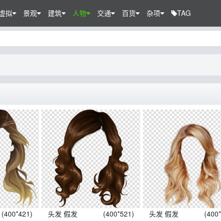
虚拟
景观
建筑
人物
交通
百货
杂项
TAG
(400*421)
头发 假发
(400*521)
头发 假发
(400