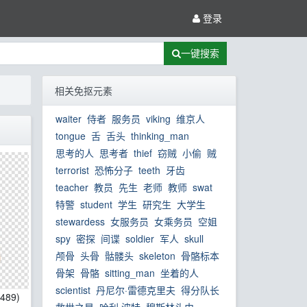
登录
一键搜索
相关免抠元素
waiter
侍者
服务员
viking
维京人
tongue
舌
舌头
thinking_man
思考的人
思考者
thief
窃贼
小偷
贼
terrorist
恐怖分子
teeth
牙齿
teacher
教员
先生
老师
教师
swat
特警
student
学生
研究生
大学生
stewardess
女服务员
女乘务员
空姐
spy
密探
间谍
soldier
军人
skull
颅骨
头骨
骷髅头
skeleton
骨骼标本
骨架
骨骼
sitting_man
坐着的人
scientist
丹尼尔·雷德克里夫
得分队长
*489)