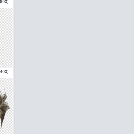
*800)
*400)