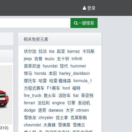
登录
一键搜索
相关免抠元素
伏尔加
拉达
kia
起亚
kamaz
卡玛斯
jeep
吉普
isuzu
五十铃
infiniti
英菲尼迪
hyundai
现代
hummer
悍马
honda
本田
harley_davidson
摩托车
哈雷
哈雷·戴维森
formula_1
方程式赛车
F1赛车
ford
福特
fire_truck
救火车
消防车
fiat
菲亚特
ferrari
法拉利
engine
引擎
发动机
dodge
道奇
daewoo
大宇
citroen
雪铁龙
chrysler
佳士拿
克莱斯勒
chevrolet
大黄蜂
雪佛萊
雪佛兰
*310)