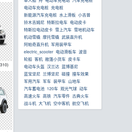
单人船
舟
电动车充电站
汽车充电桩
电动车充电桩
充电桩
新能源汽车充电桩
水上滑板
小吉普
铃木吉姆尼
特斯拉电车
电动皮卡
特斯拉电动皮卡
雪上汽车
雪地机动车
机动雪橇
摩托雪橇
武装直升机
阿帕奇直升机
军用装甲车
electric_scooter
电动滑板车
波音
轮船
客机
敞篷小货车
皮卡车
*310)
电动车头盔
汉兰达
蓝博基尼
蓝宝坚尼
兰博坚尼
碰撞
撞车效果
军用汽车
军车
装甲车
山地车
汽车蓄电池
120车
观光气球
动车
高速火车
高铁
汽车零件
古典火车
战斗机
大飞机
空中客机
航空飞机