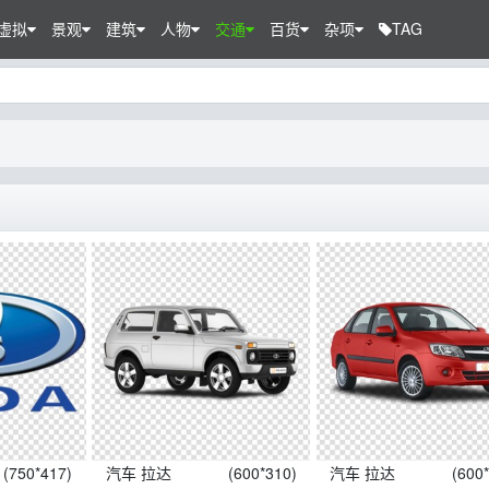
虚拟
景观
建筑
人物
交通
百货
杂项
TAG
(750*417)
汽车 拉达
(600*310)
汽车 拉达
(600