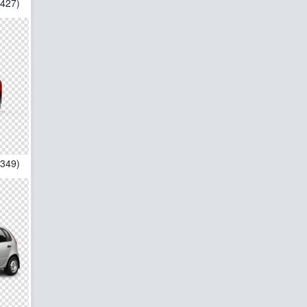
*427)
*349)