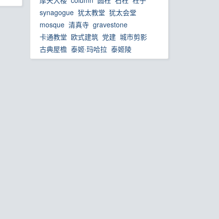
摩天大楼
column
圆柱
石柱
柱子
synagogue
犹太教堂
犹太会堂
mosque
清真寺
gravestone
卡通教堂
欧式建筑
党建
城市剪影
古典屋檐
泰姬·玛哈拉
泰姬陵