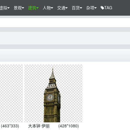
虚拟
景观
建筑
人物
交通
百货
杂项
TAG
(463*333)
大本钟 伊丽
(428*1080)