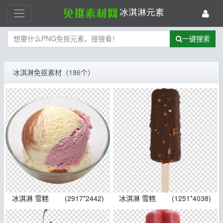
冰淇淋元素
一键搜索
冰淇淋免抠素材（186个）
冰淇淋 雪糕
(2917*2442)
冰淇淋 雪糕
(1251*4038)