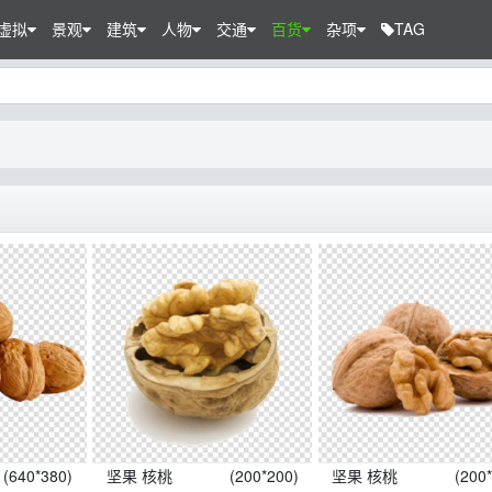
虚拟
景观
建筑
人物
交通
百货
杂项
TAG
(640*380)
坚果 核桃
(200*200)
坚果 核桃
(200