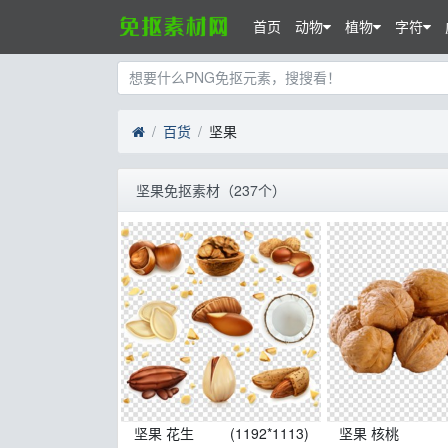
首页
动物
植物
字符
百货
坚果
坚果免抠素材（237个）
坚果 花生
(1192*1113)
坚果 核桃