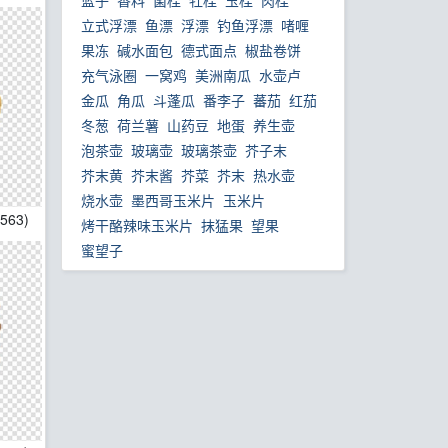
篮子
香料
菌桂
牡桂
玉桂
肉桂
立式浮漂
鱼漂
浮漂
钓鱼浮漂
啫喱
果冻
碱水面包
德式面点
椒盐卷饼
充气泳圈
一窝鸡
美洲南瓜
水壶卢
金瓜
角瓜
斗蓬瓜
番李子
蕃茄
红茄
冬葱
荷兰薯
山药豆
地蛋
养生壶
泡茶壶
玻璃壶
玻璃茶壶
芥子末
芥末黄
芥末酱
芥菜
芥末
热水壶
烧水壶
墨西哥玉米片
玉米片
*563)
烤干酪辣味玉米片
抹猛果
望果
蜜望子