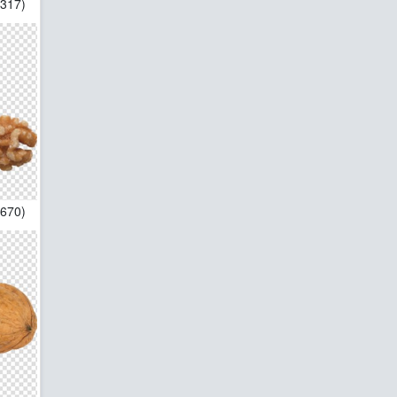
*317)
1670)