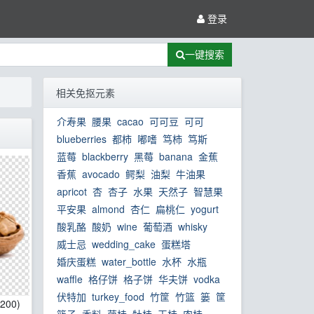
登录
一键搜索
相关免抠元素
介寿果
腰果
cacao
可可豆
可可
blueberries
都柿
嘟嗜
笃柿
笃斯
蓝莓
blackberry
黑莓
banana
金蕉
香蕉
avocado
鳄梨
油梨
牛油果
apricot
杏
杏子
水果
天然子
智慧果
平安果
almond
杏仁
扁桃仁
yogurt
酸乳酪
酸奶
wine
葡萄酒
whisky
威士忌
wedding_cake
蛋糕塔
婚庆蛋糕
water_bottle
水杯
水瓶
waffle
格仔饼
格子饼
华夫饼
vodka
伏特加
turkey_food
竹筐
竹篮
篓
筐
*200)