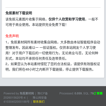
免抠素材下载说明
该免抠元素图片收集于网络，
仅供个人欣赏和学习使用
，一般不
可用于商业使用。本站提供完全免费下载！
免责声明
1，免抠素材网所有素材收集自网络，大多数由本站智能程序自动
整理发布，因此难以一 一验证版权。仅供本站网友个人学习使
用！对于用户下载后的一切使用行为，无论商业与否，无论何种
形式，本站均不承担任何责任及连带责任。
2，如果您认为本站素材侵犯了您的合法权益，请提供有效版权证
明，我们将在48小时之内断开下载链接，停止提供下载服务。
Powered by
|
豫ICP备
Processed:
, SQL:
免抠素材网
0.059
79
繁體
2026015620号-4
|
豫公网安备
41030402000188号
|
联系我们