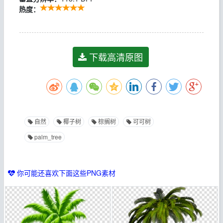
热度：
下载高清原图
自然
椰子树
棕搁树
可可树
palm_tree
你可能还喜欢下面这些PNG素材