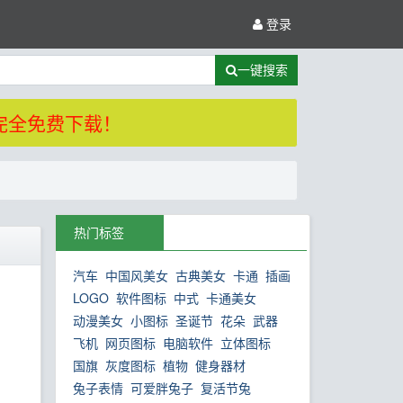
登录
一键搜索
完全免费下载！
热门标签
汽车
中国风美女
古典美女
卡通
插画
LOGO
软件图标
中式
卡通美女
动漫美女
小图标
圣诞节
花朵
武器
飞机
网页图标
电脑软件
立体图标
国旗
灰度图标
植物
健身器材
兔子表情
可爱胖兔子
复活节兔