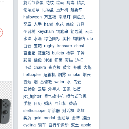
复活节彩蛋
花纹
绘画
病毒
精灵
论坛勋章
礼物盒
直升机
越野车
halloween
万圣夜
南瓜灯
南瓜头
奖章
人手
hand
水花
底纹
刀具
圣诞树
keychain
钥匙串
钥匙链
云朵
水珠
水滴
绿色图标
奖杯
蝴蝶结
ufo
白云
宝箱
rugby
treasure_chest
百宝箱
藏宝箱
bullets
枪弹
子弹
彩带
佛像
沙滩
细菌
素描
边框
飞碟
chakra
查克拉
黄金
冬季
大炮
helicopter
运输机
烟雾
smoke
烟云
冒烟
烟
基督教
water
水
乌云
云状物
云层
外星人
国家
匕首
jet_fighter
喷气战斗机
喷气式飞机
手枪
日历
婚庆
西红柿
番茄
stethoscope
听诊器
对话框
彩虹
奖牌
gold_medal
金勋章
金牌
挂历
cycling
骑车
自行车运动
泥土
apple