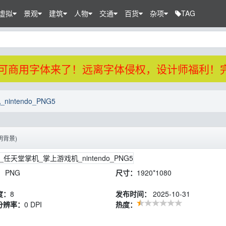
虚拟
景观
建筑
人物
交通
百货
杂项
TAG
免费可商用字体来了！远离字体侵权，设计师福利！
ntendo_PNG5
背景)
：
PNG
尺寸：
1920*1080
度：
8
发布时间：
2025-10-31
分辨率：
0 DPI
热度：