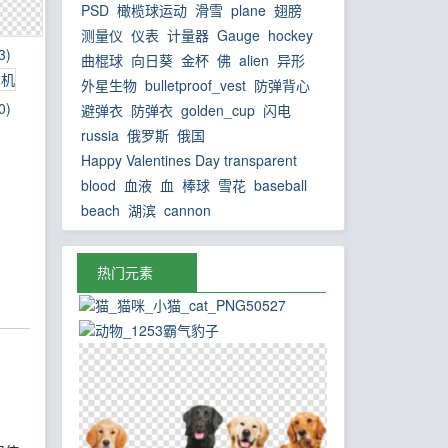
PSD
橄榄球运动
滑雪
plane
翅膀
测量仪
仪表
计量器
Gauge
hockey
3)
曲棍球
向日葵
金杯
佛
alien
异形
外星生物
bulletproof_vest
防弹背心
0)
避弹衣
防弹衣
golden_cup
闪电
russia
俄罗斯
俄国
Happy Valentines Day transparent
blood
血液
血
棒球
雪花
baseball
beach
湖滨
cannon
热门元素