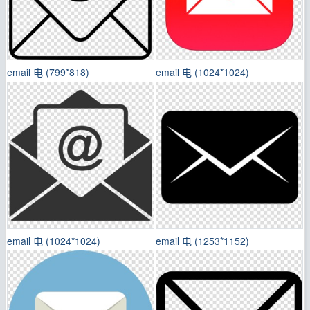
email 电 (799*818)
email 电 (1024*1024)
email 电 (1024*1024)
email 电 (1253*1152)