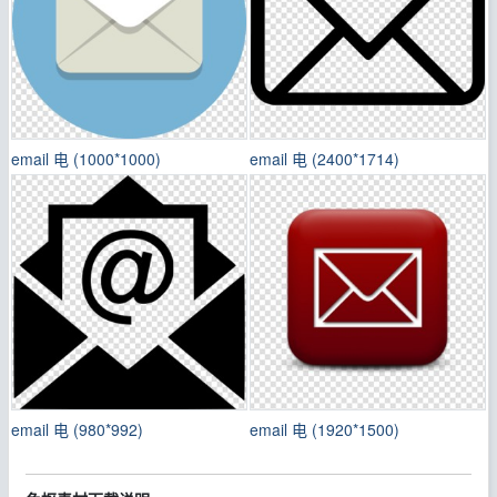
email 电 (1000*1000)
email 电 (2400*1714)
email 电 (980*992)
email 电 (1920*1500)